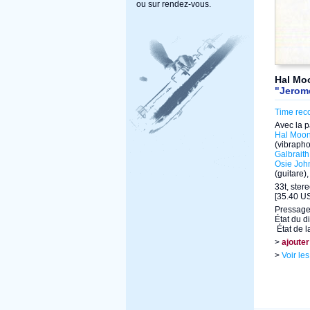
ou sur rendez-vous.
Hal Mo
"Jerom
Time rec
Avec la p
Hal Moo
(vibraph
Galbraith
Osie Joh
(guitare),
33t, ster
[35.40 US
Pressage
État du d
État de l
>
ajouter
>
Voir le