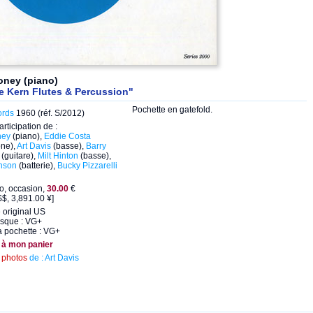
oney (piano)
e Kern Flutes & Percussion"
Pochette en gatefold.
ords
1960 (réf. S/2012)
articipation de :
ney
(piano),
Eddie Costa
one),
Art Davis
(basse),
Barry
(guitare),
Milt Hinton
(basse),
nson
(batterie),
Bucky Pizzarelli
eo, occasion,
30.00
€
$, 3,891.00 ¥]
 original US
isque : VG+
a pochette : VG+
 à mon panier
s
photos
de : Art Davis