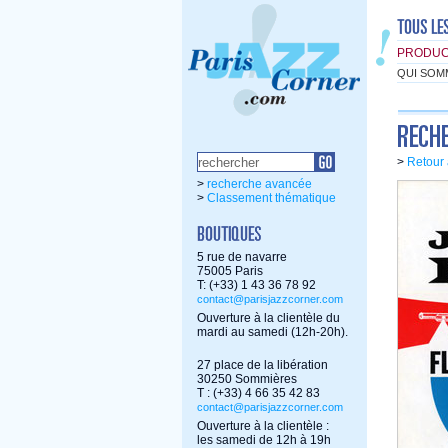
PRODUC
QUI SOM
>
Retour 
>
recherche avancée
>
Classement thématique
5 rue de navarre
75005 Paris
T: (+33) 1 43 36 78 92
contact@parisjazzcorner.com
Ouverture à la clientèle du
mardi au samedi (12h-20h).
27 place de la libération
30250 Sommières
T : (+33) 4 66 35 42 83
contact@parisjazzcorner.com
Ouverture à la clientèle :
les samedi de 12h à 19h