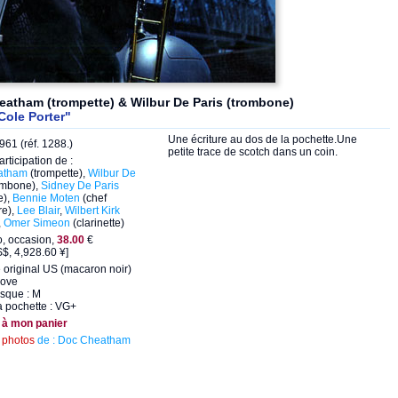
atham (trompette) & Wilbur De Paris (trombone)
Cole Porter"
Une écriture au dos de la pochette.Une
61 (réf. 1288.)
petite trace de scotch dans un coin.
articipation de :
atham
(trompette),
Wilbur De
ombone),
Sidney De Paris
e),
Bennie Moten
(chef
re),
Lee Blair
,
Wilbert Kirk
,
Omer Simeon
(clarinette)
o, occasion,
38.00
€
$, 4,928.60 ¥]
 original US (macaron noir)
oove
isque : M
a pochette : VG+
 à mon panier
s
photos
de : Doc Cheatham