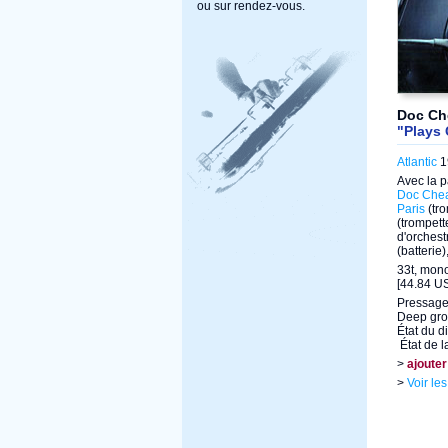
ou sur rendez-vous.
Doc Che
"Plays 
Atlantic
19
Avec la p
Doc Che
Paris
(tr
(trompett
d'orchest
(batterie)
33t, mon
[44.84 US
Pressage
Deep gr
État du d
État de l
>
ajouter
>
Voir le