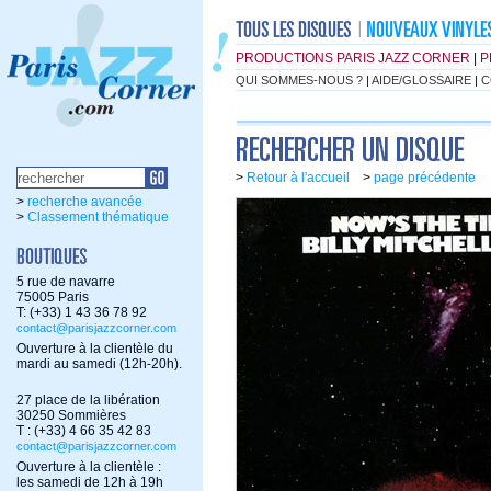
PRODUCTIONS PARIS JAZZ CORNER
|
P
QUI SOMMES-NOUS ?
|
AIDE/GLOSSAIRE
|
C
>
Retour à l'accueil
>
page précédente
>
recherche avancée
>
Classement thématique
5 rue de navarre
75005 Paris
T: (+33) 1 43 36 78 92
contact@parisjazzcorner.com
Ouverture à la clientèle du
mardi au samedi (12h-20h).
27 place de la libération
30250 Sommières
T : (+33) 4 66 35 42 83
contact@parisjazzcorner.com
Ouverture à la clientèle :
les samedi de 12h à 19h