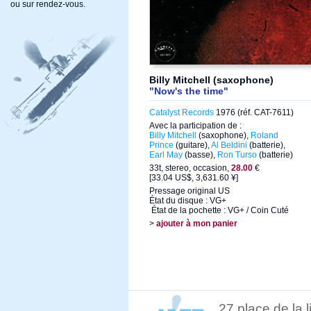
ou sur rendez-vous.
Billy Mitchell (saxophone)
"Now's the time"
Catalyst Records
1976 (réf. CAT-7611)
Avec la participation de :
Billy Mitchell
(saxophone),
Roland
Prince
(guitare),
Al Beldini
(batterie),
Earl May
(basse),
Ron Turso
(batterie)
33t, stereo, occasion,
28.00
€
[33.04 US$, 3,631.60 ¥]
Pressage original US
État du disque : VG+
État de la pochette : VG+ / Coin Cuté
>
ajouter à mon panier
27 place de la 