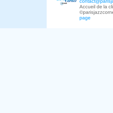
contact@parisj
Accueil de la c
©parisjazzcorn
page