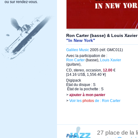
ou sur rendez-vous.
Ron Carter (basse) & Louis Xavier 
"In New York"
Galileo Music
2005 (réf. GMC011)
Avec la participation de :
Ron Carter
(basse),
Louis Xavier
(guitare),
CD, stereo, occasion,
12.00
€
[14.16 US$, 1,556.40 ¥]
Digipack
État du disque : S
État de la pochette : S
>
ajouter à mon panier
>
Voir les
photos
de : Ron Carter
27 place de la 