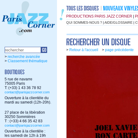
PRODUCTIONS PARIS JAZZ CORNER
|
P
QUI SOMMES-NOUS ?
|
AIDE/GLOSSAIRE
|
C
>
Retour à l'accueil
>
page précédente
>
recherche avancée
>
Classement thématique
5 rue de navarre
75005 Paris
T: (+33) 1 43 36 78 92
contact@parisjazzcorner.com
Ouverture à la clientèle du
mardi au samedi (12h-20h).
27 place de la libération
30250 Sommières
T : (+33) 4 66 35 42 83
contact@parisjazzcorner.com
Ouverture à la clientèle :
les samedi de 12h à 19h