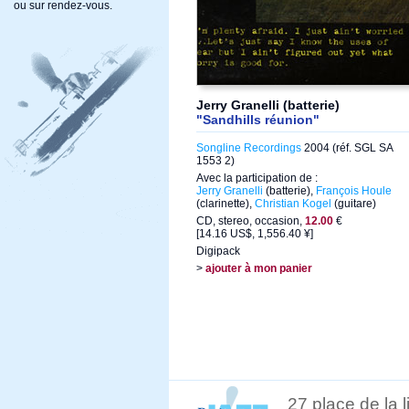
ou sur rendez-vous.
Jerry Granelli (batterie)
"Sandhills réunion"
Songline Recordings
2004 (réf. SGL SA
1553 2)
Avec la participation de :
Jerry Granelli
(batterie),
François Houle
(clarinette),
Christian Kogel
(guitare)
CD, stereo, occasion,
12.00
€
[14.16 US$, 1,556.40 ¥]
Digipack
>
ajouter à mon panier
27 place de la 