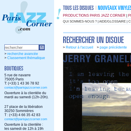
PRODUCTIONS PARIS JAZZ CORNER
|
P
QUI SOMMES-NOUS ?
|
AIDE/GLOSSAIRE
|
C
>
Retour à l'accueil
>
page précédente
>
recherche avancée
>
Classement thématique
5 rue de navarre
75005 Paris
T: (+33) 1 43 36 78 92
contact@parisjazzcorner.com
Ouverture à la clientèle du
mardi au samedi (12h-20h).
27 place de la libération
30250 Sommières
T : (+33) 4 66 35 42 83
contact@parisjazzcorner.com
Ouverture à la clientèle :
les samedi de 12h à 19h