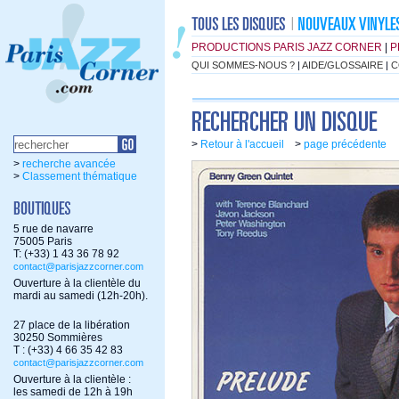
PRODUCTIONS PARIS JAZZ CORNER
|
P
QUI SOMMES-NOUS ?
|
AIDE/GLOSSAIRE
|
C
>
Retour à l'accueil
>
page précédente
>
recherche avancée
>
Classement thématique
5 rue de navarre
75005 Paris
T: (+33) 1 43 36 78 92
contact@parisjazzcorner.com
Ouverture à la clientèle du
mardi au samedi (12h-20h).
27 place de la libération
30250 Sommières
T : (+33) 4 66 35 42 83
contact@parisjazzcorner.com
Ouverture à la clientèle :
les samedi de 12h à 19h