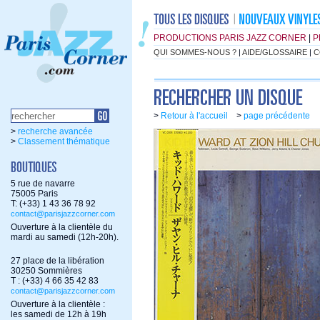
PRODUCTIONS PARIS JAZZ CORNER
|
P
QUI SOMMES-NOUS ?
|
AIDE/GLOSSAIRE
|
C
>
Retour à l'accueil
>
page précédente
>
recherche avancée
>
Classement thématique
5 rue de navarre
75005 Paris
T: (+33) 1 43 36 78 92
contact@parisjazzcorner.com
Ouverture à la clientèle du
mardi au samedi (12h-20h).
27 place de la libération
30250 Sommières
T : (+33) 4 66 35 42 83
contact@parisjazzcorner.com
Ouverture à la clientèle :
les samedi de 12h à 19h