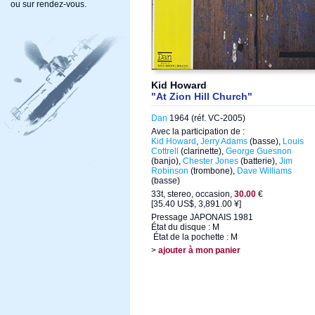
ou sur rendez-vous.
Kid Howard
"At Zion Hill Church"
Dan
1964 (réf. VC-2005)
Avec la participation de :
Kid Howard
,
Jerry Adams
(basse),
Louis
Cottrell
(clarinette),
George Guesnon
(banjo),
Chester Jones
(batterie),
Jim
Robinson
(trombone),
Dave Williams
(basse)
33t, stereo, occasion,
30.00
€
[35.40 US$, 3,891.00 ¥]
Pressage JAPONAIS 1981
État du disque : M
État de la pochette : M
>
ajouter à mon panier