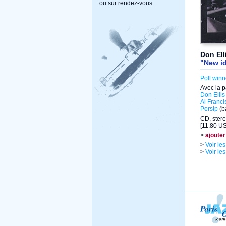
ou sur rendez-vous.
Don Ell
"New i
Poll winn
Avec la p
Don Ellis
Al Franci
Persip
(ba
CD, stere
[11.80 US
>
ajouter
>
Voir le
>
Voir le