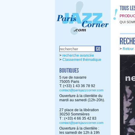
PRODUC
QUI SOM
>
Retour 
>
recherche avancée
>
Classement thématique
5 rue de navarre
75005 Paris
T: (+33) 1 43 36 78 92
contact@parisjazzcorner.com
Ouverture à la clientèle du
mardi au samedi (12h-20h).
27 place de la libération
30250 Sommières
T : (+33) 4 66 35 42 83
contact@parisjazzcorner.com
Ouverture à la clientèle :
les samedi de 12h à 19h