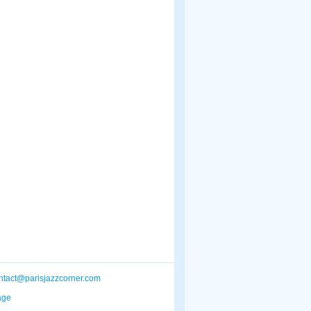
ntact@parisjazzcorner.com
age