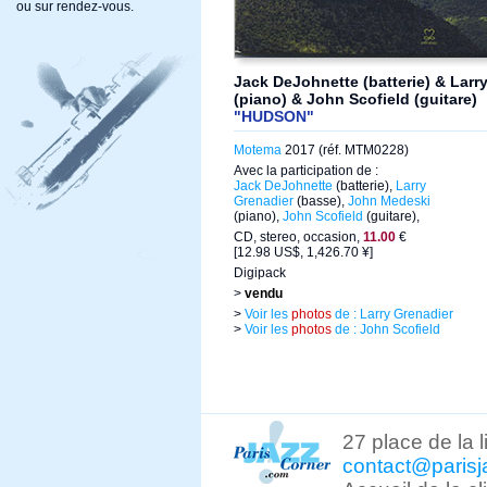
ou sur rendez-vous.
Jack DeJohnette (batterie) & Lar
(piano) & John Scofield (guitare)
"HUDSON"
Motema
2017 (réf. MTM0228)
Avec la participation de :
Jack DeJohnette
(batterie),
Larry
Grenadier
(basse),
John Medeski
(piano),
John Scofield
(guitare),
CD, stereo, occasion,
11.00
€
[12.98 US$, 1,426.70 ¥]
Digipack
>
vendu
>
Voir les
photos
de : Larry Grenadier
>
Voir les
photos
de : John Scofield
27 place de la 
contact@parisj