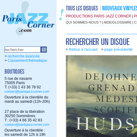
PRODUCTIONS PARIS JAZZ CORNER
|
P
QUI SOMMES-NOUS ?
|
AIDE/GLOSSAIRE
|
C
>
Retour à l'accueil
>
page précédente
>
recherche avancée
>
Classement thématique
5 rue de navarre
75005 Paris
T: (+33) 1 43 36 78 92
contact@parisjazzcorner.com
Ouverture à la clientèle du
mardi au samedi (12h-20h).
27 place de la libération
30250 Sommières
T : (+33) 4 66 35 42 83
contact@parisjazzcorner.com
Ouverture à la clientèle :
les samedi de 12h à 19h