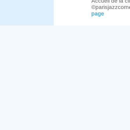
Accueil de la c
©parisjazzcorn
page