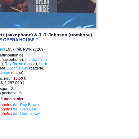
tz (saxophone) & J. J. Johnson (trombone)
E OPERA HOUSE "
ers
1957 (réf. PWR 27269)
articipation de :
z
(saxophone),
J. J. Johnson
e),
Ray Brown
(basse),
Herb
are),
Connie Kay
(batterie),
terson
(piano),
o, neuf,
10.00
€
$, 1,297.00 ¥]
isque : S
a pochette : S
 à mon panier
s
photos
de : Ray Brown
s
photos
de : Stan Getz
s
photos
de : Connie Kay