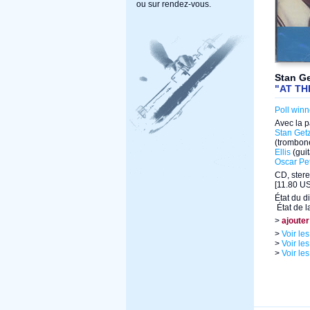
ou sur rendez-vous.
Stan Ge
"AT TH
Poll winn
Avec la p
Stan Get
(trombon
Ellis
(guit
Oscar Pe
CD, stere
[11.80 US
État du d
État de l
>
ajouter
>
Voir le
>
Voir le
>
Voir le