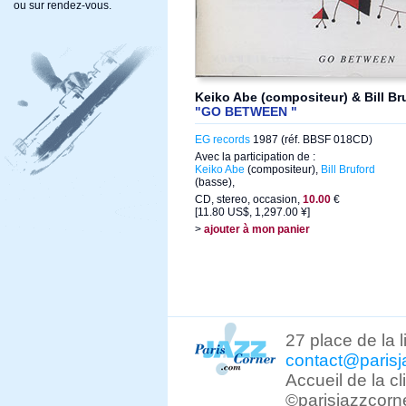
ou sur rendez-vous.
Keiko Abe (compositeur) & Bill Br
"GO BETWEEN "
EG records
1987 (réf. BBSF 018CD)
Avec la participation de :
Keiko Abe
(compositeur),
Bill Bruford
(basse),
CD, stereo, occasion,
10.00
€
[11.80 US$, 1,297.00 ¥]
>
ajouter à mon panier
27 place de la 
contact@parisj
Accueil de la c
©parisjazzcorn