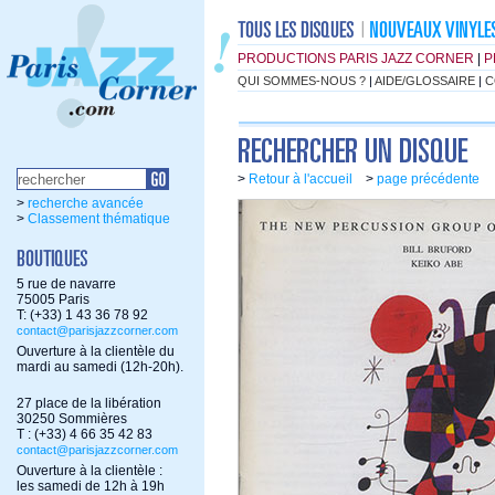
PRODUCTIONS PARIS JAZZ CORNER
|
P
QUI SOMMES-NOUS ?
|
AIDE/GLOSSAIRE
|
C
>
Retour à l'accueil
>
page précédente
>
recherche avancée
>
Classement thématique
5 rue de navarre
75005 Paris
T: (+33) 1 43 36 78 92
contact@parisjazzcorner.com
Ouverture à la clientèle du
mardi au samedi (12h-20h).
27 place de la libération
30250 Sommières
T : (+33) 4 66 35 42 83
contact@parisjazzcorner.com
Ouverture à la clientèle :
les samedi de 12h à 19h