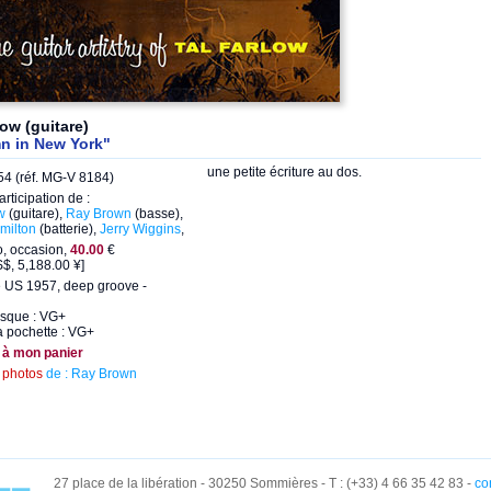
low (guitare)
n in New York"
une petite écriture au dos.
4 (réf. MG-V 8184)
articipation de :
w
(guitare),
Ray Brown
(basse),
milton
(batterie),
Jerry Wiggins
,
o, occasion,
40.00
€
$, 5,188.00 ¥]
 US 1957, deep groove -
isque : VG+
a pochette : VG+
 à mon panier
s
photos
de : Ray Brown
27 place de la libération - 30250 Sommières - T : (+33) 4 66 35 42 83 -
co