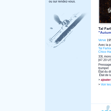
ou sur rendez-vous.
Tal Far
"Autum
Verve
195
Avec la p
Tal Farlo
Chico Ha
33t, mon
[47.20 US
Pressage
trumpet
État du d
État de l
>
ajouter
>
Voir le