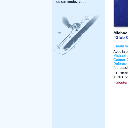
ou sur rendez-vous.
Michael
"Glub G
Cream re
Avec la p
Michael 
Cooper
,
Dolbreck
(percuss
CD, stere
[8.26 US$
>
ajouter