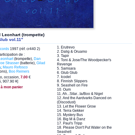
 Leonhart (trompette)
lub vol.11"
1. Erutrevo
cords
1997 (réf. cr440 2)
2. Dalig & Oruamo
articipation de :
3. Tapir
Leonhart
(trompette),
Dan
4. Toni & Jose/The Woodpecker's
Joe Strasser
(batterie),
Gilad
Revenge
y
,
Mauro Refosco
5. Samsara
ions),
Boo Reiners
6. Glub Glub
7. Icodel
o, occasion,
7.00
€
8. Finnish Slippers
, 907.90 ¥]
9. Seashell on Fire
 à mon panier
10. Oum
11. Ah...Sitar...Ia/Boo & Nigel
12. And the Aardvarks Danced on
(Discodust)
13. Let the Flower Grow
14. Terra Gekker
15. Mystery Bus
16. Big M & Danz
17. Paul's Tripp
18. Please Don't Put Water on the
Seashell