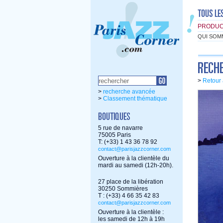
PRODUC
QUI SOM
>
Retour 
>
recherche avancée
>
Classement thématique
5 rue de navarre
75005 Paris
T: (+33) 1 43 36 78 92
contact@parisjazzcorner.com
Ouverture à la clientèle du
mardi au samedi (12h-20h).
27 place de la libération
30250 Sommières
T : (+33) 4 66 35 42 83
contact@parisjazzcorner.com
Ouverture à la clientèle :
les samedi de 12h à 19h