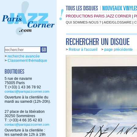
PRODUCTIONS PARIS JAZZ CORNER
|
P
QUI SOMMES-NOUS ?
|
AIDE/GLOSSAIRE
|
C
>
Retour à l'accueil
>
page précédente
>
recherche avancée
>
Classement thématique
5 rue de navarre
75005 Paris
T: (+33) 1 43 36 78 92
contact@parisjazzcorner.com
Ouverture à la clientèle du
mardi au samedi (12h-20h).
27 place de la libération
30250 Sommières
T : (+33) 4 66 35 42 83
contact@parisjazzcorner.com
Ouverture à la clientèle :
les samedi de 12h à 19h