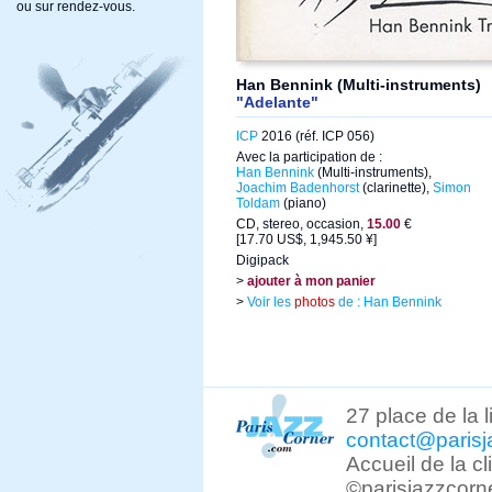
ou sur rendez-vous.
Han Bennink (Multi-instruments)
"Adelante"
ICP
2016 (réf. ICP 056)
Avec la participation de :
Han Bennink
(Multi-instruments),
Joachim Badenhorst
(clarinette),
Simon
Toldam
(piano)
CD, stereo, occasion,
15.00
€
[17.70 US$, 1,945.50 ¥]
Digipack
>
ajouter à mon panier
>
Voir les
photos
de : Han Bennink
27 place de la 
contact@parisj
Accueil de la c
©parisjazzcorn