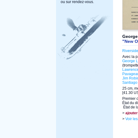
ou sur rendez-vous.
George
"New Or
Riversid
Avec la p
George L
(trompett
Lawrence
Pavagea
Jim Robi
Santiago
25 cm, m
[41.30 US
Premier 
État du d
État de l
>
ajouter
>
Voir le