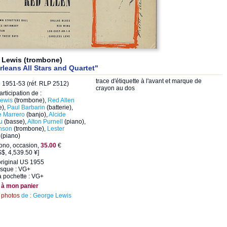
 Lewis (trombone)
leans All Stars and Quartet"
trace d'étiquette à l'avant et marque de
e
1951-53 (réf. RLP 2512)
crayon au dos
articipation de :
ewis
(trombone),
Red Allen
e),
Paul Barbarin
(batterie),
 Marrero
(banjo),
Alcide
u
(basse),
Alton Purnell
(piano),
nson
(trombone),
Lester
(piano)
ono, occasion,
35.00
€
$, 4,539.50 ¥]
original US 1955
isque : VG+
a pochette : VG+
 à mon panier
s
photos
de : George Lewis