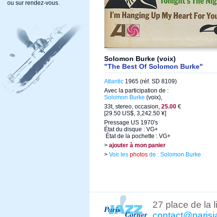
ou sur rendez-vous.
Solomon Burke (voix)
"The Best Of Solomon Burke"
Atlantic
1965 (réf. SD 8109)
Avec la participation de :
Solomon Burke
(voix),
33t, stereo, occasion,
25.00
€
[29.50 US$, 3,242.50 ¥]
Pressage US 1970's
État du disque : VG+
État de la pochette : VG+
>
ajouter à mon panier
>
Voir les
photos
de : Solomon Burke
27 place de la 
contact@parisj