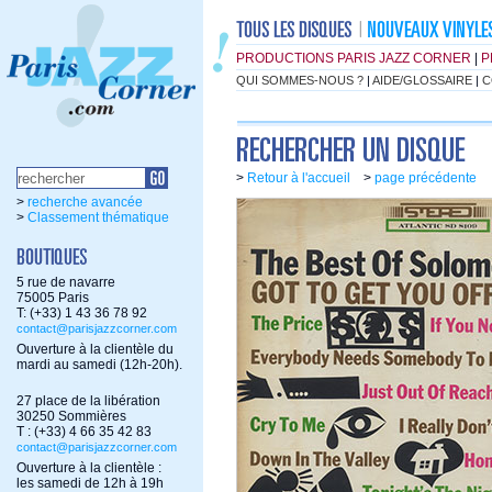
PRODUCTIONS PARIS JAZZ CORNER
|
P
QUI SOMMES-NOUS ?
|
AIDE/GLOSSAIRE
|
C
>
Retour à l'accueil
>
page précédente
>
recherche avancée
>
Classement thématique
5 rue de navarre
75005 Paris
T: (+33) 1 43 36 78 92
contact@parisjazzcorner.com
Ouverture à la clientèle du
mardi au samedi (12h-20h).
27 place de la libération
30250 Sommières
T : (+33) 4 66 35 42 83
contact@parisjazzcorner.com
Ouverture à la clientèle :
les samedi de 12h à 19h