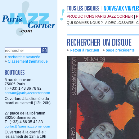
PRODUCTIONS PARIS JAZZ CORNER
|
P
QUI SOMMES-NOUS ?
|
AIDE/GLOSSAIRE
|
C
>
Retour à l'accueil
>
page précédente
>
recherche avancée
>
Classement thématique
5 rue de navarre
75005 Paris
T: (+33) 1 43 36 78 92
contact@parisjazzcorner.com
Ouverture à la clientèle du
mardi au samedi (12h-20h).
27 place de la libération
30250 Sommières
T : (+33) 4 66 35 42 83
contact@parisjazzcorner.com
Ouverture à la clientèle :
les samedi de 12h à 19h