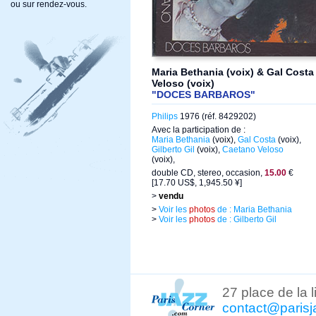
ou sur rendez-vous.
Maria Bethania (voix) & Gal Costa 
Veloso (voix)
"DOCES BARBAROS"
Philips
1976 (réf. 8429202)
Avec la participation de :
Maria Bethania
(voix),
Gal Costa
(voix),
Gilberto Gil
(voix),
Caetano Veloso
(voix),
double CD, stereo, occasion,
15.00
€
[17.70 US$, 1,945.50 ¥]
>
vendu
>
Voir les
photos
de : Maria Bethania
>
Voir les
photos
de : Gilberto Gil
27 place de la 
contact@parisj