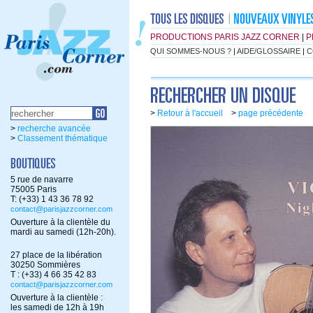
PRODUCTIONS PARIS JAZZ CORNER
|
P
QUI SOMMES-NOUS ?
|
AIDE/GLOSSAIRE
|
C
>
Retour à l'accueil
>
page précédente
>
recherche avancée
>
Classement thématique
5 rue de navarre
75005 Paris
T: (+33) 1 43 36 78 92
contact@parisjazzcorner.com
Ouverture à la clientèle du
mardi au samedi (12h-20h).
27 place de la libération
30250 Sommières
T : (+33) 4 66 35 42 83
contact@parisjazzcorner.com
Ouverture à la clientèle :
les samedi de 12h à 19h