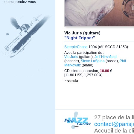
ou sur rendez-vous.
Vic Juris (guitare)
"Night Tripper"
SteepleChase
1994 (réf. SCCD 31353)
Avec la participation de :
Vic Juris
(guitare),
Jeff Hirshfield
(batterie),
Steve LaSpina
(basse),
Phil
Markowitz
(piano)
CD, stereo, occasion,
10.00
€
[11.80 US$, 1,297.00 ¥]
>
vendu
27 place de la 
contact@parisj
Accueil de la c