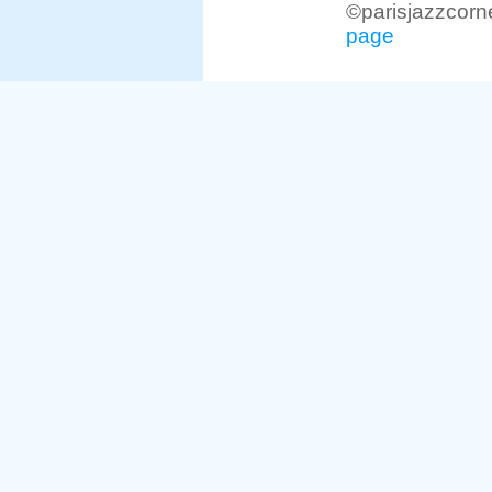
©parisjazzcorn
page