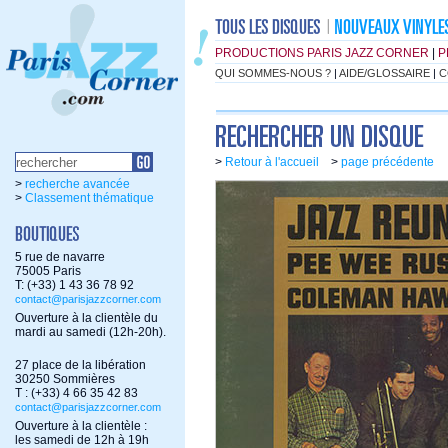
PRODUCTIONS PARIS JAZZ CORNER
|
P
QUI SOMMES-NOUS ?
|
AIDE/GLOSSAIRE
|
C
>
Retour à l'accueil
>
page précédente
>
recherche avancée
>
Classement thématique
5 rue de navarre
75005 Paris
T: (+33) 1 43 36 78 92
contact@parisjazzcorner.com
Ouverture à la clientèle du
mardi au samedi (12h-20h).
27 place de la libération
30250 Sommières
T : (+33) 4 66 35 42 83
contact@parisjazzcorner.com
Ouverture à la clientèle :
les samedi de 12h à 19h