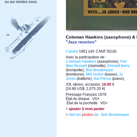
ou sur rendez-vous.
Coleman Hawkins (saxophone) & Pe
"Jazz reunion"
Candid
1961 (réf. CANF 5018)
Avec la participation de :
Coleman Hawkins
(saxophone),
Pee
Wee Russell
(clarinette),
Emmett Berry
(trompette),
Bob Brookmeyer
(trombone),
Milt Hinton
(basse),
Jo
Jones
(batterie),
Nat Pierce
(piano),
33t, stereo, occasion,
16.00
€
[18.88 US$, 2,075.20 ¥]
Pressage Français 1978
État du disque : VG+
État de la pochette : VG+
>
ajouter à mon panier
>
Voir les
photos
de : Bob Brookmeyer