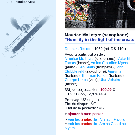
ou sur rendez-vous.
Maurice Mc Intyre (saxophone)
"Humility in the light of the creato
Delmark Records
1969 (réf. DS-419-)
Avec la participation de :
Maurice Mc Intyre
(saxophone),
Malachi
Favors
(basse),
Amina Claudine Myers
(piano),
Leo Smith
(trompette),
John
Stubblefield
(saxophone),
Ajaruma
(batterie),
Thurman Barker
(batterie),
George Hines
(voix),
Uba Mchaka
(basse)
33t, stereo, occasion,
100.00
€
[118.00 US$, 12,970.00 ¥]
Pressage US original
État du disque : VG+
État de la pochette : VG+
>
ajouter à mon panier
>
Voir les
photos
de : Malachi Favors
>
Voir les
photos
de : Amina Claudine
Myers