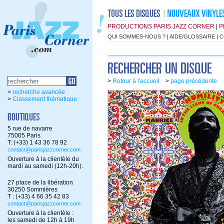
PRODUCTIONS PARIS JAZZ CORNER
|
P
QUI SOMMES-NOUS ?
|
AIDE/GLOSSAIRE
|
C
>
Retour à l'accueil
>
page précédente
>
recherche avancée
>
Classement thématique
5 rue de navarre
75005 Paris
T: (+33) 1 43 36 78 92
contact@parisjazzcorner.com
Ouverture à la clientèle du
mardi au samedi (12h-20h).
27 place de la libération
30250 Sommières
T : (+33) 4 66 35 42 83
contact@parisjazzcorner.com
Ouverture à la clientèle :
les samedi de 12h à 19h