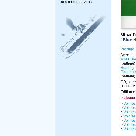
ou sur rendez-vous.
Miles D
"Blue 
Prestige
1
Avec la p
Miles Da
(batterie)
Heath
(b
Charles 
(batterie)
CD, stere
[11.80 US
Edition c
>
ajouter
>
Voir le
>
Voir le
>
Voir le
>
Voir le
>
Voir le
>
Voir le
>
Voir le