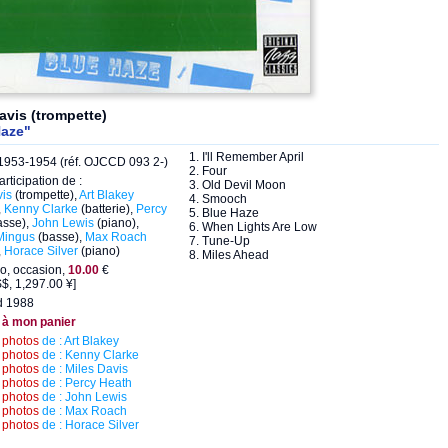
avis (trompette)
Haze"
1. I'll Remember April
953-1954 (réf. OJCCD 093 2-)
2. Four
articipation de :
3. Old Devil Moon
vis
(trompette),
Art Blakey
4. Smooch
,
Kenny Clarke
(batterie),
Percy
5. Blue Haze
asse),
John Lewis
(piano),
6. When Lights Are Low
Mingus
(basse),
Max Roach
7. Tune-Up
,
Horace Silver
(piano)
8. Miles Ahead
o, occasion,
10.00
€
$, 1,297.00 ¥]
d 1988
 à mon panier
s
photos
de : Art Blakey
s
photos
de : Kenny Clarke
s
photos
de : Miles Davis
s
photos
de : Percy Heath
s
photos
de : John Lewis
s
photos
de : Max Roach
s
photos
de : Horace Silver