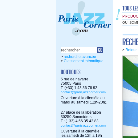
PRODUC
QUI SOM
>
Retour 
>
recherche avancée
>
Classement thématique
5 rue de navarre
75005 Paris
T: (+33) 1 43 36 78 92
contact@parisjazzcorner.com
Ouverture à la clientèle du
mardi au samedi (12h-20h).
27 place de la libération
30250 Sommières
T : (+33) 4 66 35 42 83
contact@parisjazzcorner.com
Ouverture à la clientèle :
les samedi de 12h à 19h