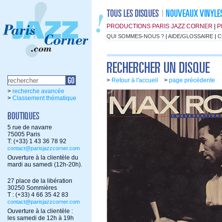
PRODUCTIONS PARIS JAZZ CORNER
|
P
QUI SOMMES-NOUS ?
|
AIDE/GLOSSAIRE
|
C
>
Retour à l'accueil
>
page précédente
>
recherche avancée
>
Classement thématique
5 rue de navarre
75005 Paris
T: (+33) 1 43 36 78 92
contact@parisjazzcorner.com
Ouverture à la clientèle du
mardi au samedi (12h-20h).
27 place de la libération
30250 Sommières
T : (+33) 4 66 35 42 83
contact@parisjazzcorner.com
Ouverture à la clientèle :
les samedi de 12h à 19h