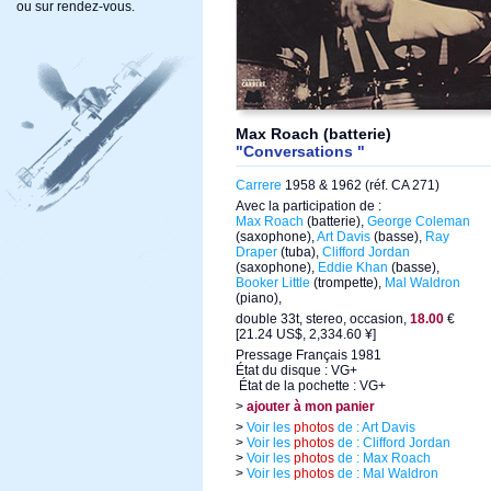
ou sur rendez-vous.
Max Roach (batterie)
"Conversations "
Carrere
1958 & 1962 (réf. CA 271)
Avec la participation de :
Max Roach
(batterie),
George Coleman
(saxophone),
Art Davis
(basse),
Ray
Draper
(tuba),
Clifford Jordan
(saxophone),
Eddie Khan
(basse),
Booker Little
(trompette),
Mal Waldron
(piano),
double 33t, stereo, occasion,
18.00
€
[21.24 US$, 2,334.60 ¥]
Pressage Français 1981
État du disque : VG+
État de la pochette : VG+
>
ajouter à mon panier
>
Voir les
photos
de : Art Davis
>
Voir les
photos
de : Clifford Jordan
>
Voir les
photos
de : Max Roach
>
Voir les
photos
de : Mal Waldron