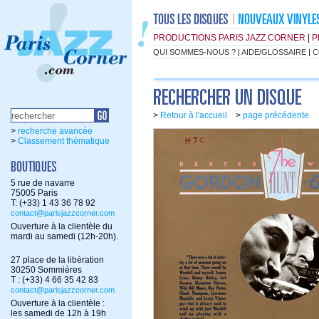
PRODUCTIONS PARIS JAZZ CORNER
|
P
QUI SOMMES-NOUS ?
|
AIDE/GLOSSAIRE
|
C
>
Retour à l'accueil
>
page précédente
>
recherche avancée
>
Classement thématique
5 rue de navarre
75005 Paris
T: (+33) 1 43 36 78 92
contact@parisjazzcorner.com
Ouverture à la clientèle du
mardi au samedi (12h-20h).
27 place de la libération
30250 Sommières
T : (+33) 4 66 35 42 83
contact@parisjazzcorner.com
Ouverture à la clientèle :
les samedi de 12h à 19h