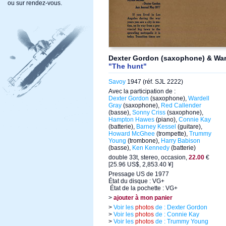
ou sur rendez-vous.
Dexter Gordon (saxophone) & War
"The hunt"
Savoy
1947 (réf. SJL 2222)
Avec la participation de :
Dexter Gordon
(saxophone),
Wardell
Gray
(saxophone),
Red Callender
(basse),
Sonny Criss
(saxophone),
Hampton Hawes
(piano),
Connie Kay
(batterie),
Barney Kessel
(guitare),
Howard McGhee
(trompette),
Trummy
Young
(trombone),
Harry Babison
(basse),
Ken Kennedy
(batterie)
double 33t, stereo, occasion,
22.00
€
[25.96 US$, 2,853.40 ¥]
Pressage US de 1977
État du disque : VG+
État de la pochette : VG+
>
ajouter à mon panier
>
Voir les
photos
de : Dexter Gordon
>
Voir les
photos
de : Connie Kay
>
Voir les
photos
de : Trummy Young