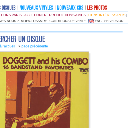
TIONS PARIS JAZZ CORNER
|
PRODUCTIONS AMIES
|
LIENS INTÉRESSANTS
|
MES-NOUS ?
|
AIDE/GLOSSAIRE
|
CONDITIONS DE VENTE
|
ENGLISH VERSION
à l'accueil
>
page précédente