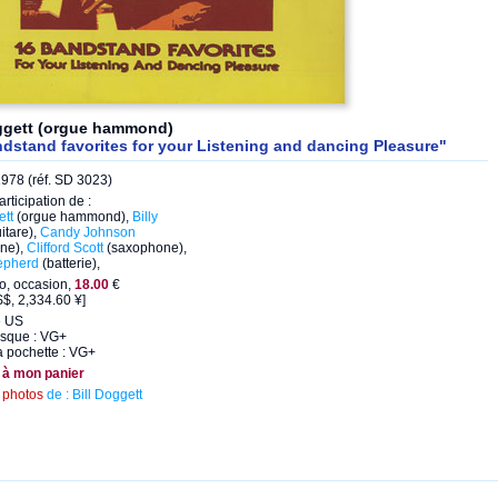
oggett (orgue hammond)
dstand favorites for your Listening and dancing Pleasure"
978 (réf. SD 3023)
articipation de :
ett
(orgue hammond),
Billy
itare),
Candy Johnson
ne),
Clifford Scott
(saxophone),
epherd
(batterie),
eo, occasion,
18.00
€
$, 2,334.60 ¥]
e US
isque : VG+
a pochette : VG+
 à mon panier
s
photos
de : Bill Doggett