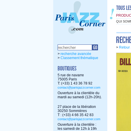
PRODUC
QUI SOM
>
Retour 
>
recherche avancée
>
Classement thématique
5 rue de navarre
75005 Paris
T: (+33) 1 43 36 78 92
contact@parisjazzcorner.com
Ouverture à la clientèle du
mardi au samedi (12h-20h).
27 place de la libération
30250 Sommières
T : (+33) 4 66 35 42 83
contact@parisjazzcorner.com
Ouverture à la clientèle :
les samedi de 12h à 19h