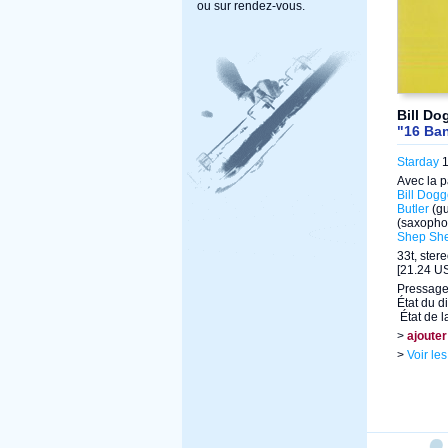
ou sur rendez-vous.
Bill D
"16 Ban
Starday
1
Avec la p
Bill Dogg
Butler
(gu
(saxopho
Shep Sh
33t, ster
[21.24 US
Pressag
État du d
État de l
>
ajouter
>
Voir le