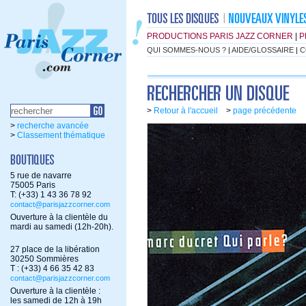
PRODUCTIONS PARIS JAZZ CORNER
|
P
QUI SOMMES-NOUS ?
|
AIDE/GLOSSAIRE
|
C
>
Retour à l'accueil
>
page précédente
>
recherche avancée
>
Classement thématique
5 rue de navarre
75005 Paris
T: (+33) 1 43 36 78 92
contact@parisjazzcorner.com
Ouverture à la clientèle du
mardi au samedi (12h-20h).
27 place de la libération
30250 Sommières
T : (+33) 4 66 35 42 83
contact@parisjazzcorner.com
Ouverture à la clientèle :
les samedi de 12h à 19h