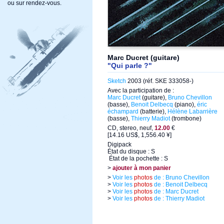
ou sur rendez-vous.
Marc Ducret (guitare)
"Qui parle ?"
Sketch
2003 (réf. SKE 333058-)
Avec la participation de :
Marc Ducret
(guitare),
Bruno Chevillon
(basse),
Benoit Delbecq
(piano),
éric
échampard
(batterie),
Hélène Labarrière
(basse),
Thierry Madiot
(trombone)
CD, stereo, neuf,
12.00
€
[14.16 US$, 1,556.40 ¥]
Digipack
État du disque : S
État de la pochette : S
>
ajouter à mon panier
>
Voir les
photos
de : Bruno Chevillon
>
Voir les
photos
de : Benoit Delbecq
>
Voir les
photos
de : Marc Ducret
>
Voir les
photos
de : Thierry Madiot