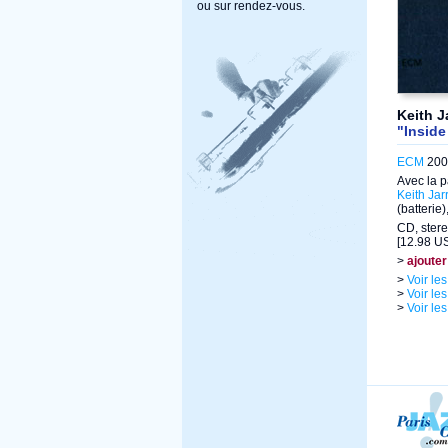
ou sur rendez-vous.
Keith J
"Inside
ECM
200
Avec la p
Keith Jarr
(batterie)
CD, stere
[12.98 US
>
ajouter
>
Voir le
>
Voir le
>
Voir le