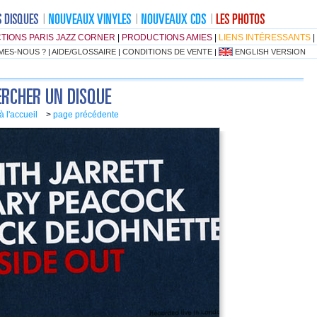
TIONS PARIS JAZZ CORNER
|
PRODUCTIONS AMIES
|
LIENS INTÉRESSANTS
|
MES-NOUS ?
|
AIDE/GLOSSAIRE
|
CONDITIONS DE VENTE
|
ENGLISH VERSION
à l'accueil
>
page précédente