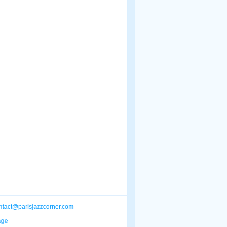
ntact@parisjazzcorner.com
age