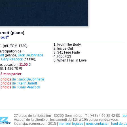
arrett (piano)
 out"
1. From The Body
1 (réf. ECM-1780)
2. Inside Out
articipation de :
3. 341 Free Fade
ett
(piano),
Jack DeJohnette
4. Riot 7:23
,
Gary Peacock
(basse),
5. When I Fall In Love
o, occasion,
11.00
€
$, 1,426.70 ¥]
 à mon panier
s
photos
de : Jack DeJohnette
s
photos
de : Keith Jarrett
s
photos
de : Gary Peacock
27 place de la libération - 30250 Sommières - T : (+33) 4 66 35 42 83 -
co
Accueil de la clientèle : les samedi de 11h à 19h ou sur rendez-vous.
©parisjazzcorner.com 2015 |
mention légales
|
nous contacter
|
haut de p