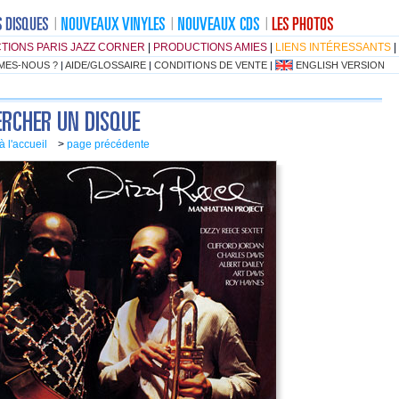
TIONS PARIS JAZZ CORNER
|
PRODUCTIONS AMIES
|
LIENS INTÉRESSANTS
|
MES-NOUS ?
|
AIDE/GLOSSAIRE
|
CONDITIONS DE VENTE
|
ENGLISH VERSION
à l'accueil
>
page précédente