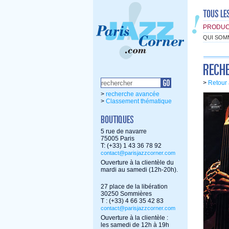
PRODUC
QUI SOM
>
Retour 
>
recherche avancée
>
Classement thématique
5 rue de navarre
75005 Paris
T: (+33) 1 43 36 78 92
contact@parisjazzcorner.com
Ouverture à la clientèle du
mardi au samedi (12h-20h).
27 place de la libération
30250 Sommières
T : (+33) 4 66 35 42 83
contact@parisjazzcorner.com
Ouverture à la clientèle :
les samedi de 12h à 19h