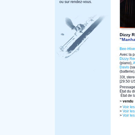
ou sur rendez-vous.
Dizzy R
"Manha
Bee-Hive
Avec la p
Dizzy Re
(piano),
A
Davis
(sa
(batterie)
33t, ster
[29.50 US
Pressage
État du d
État de l
>
vendu
>
Voir le
>
Voir le
>
Voir le