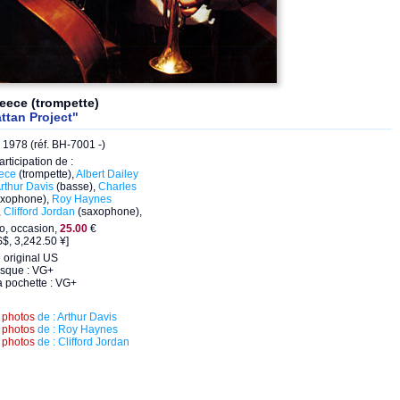
eece (trompette)
ttan Project"
1978 (réf. BH-7001 -)
articipation de :
ece
(trompette),
Albert Dailey
rthur Davis
(basse),
Charles
xophone),
Roy Haynes
,
Clifford Jordan
(saxophone),
eo, occasion,
25.00
€
$, 3,242.50 ¥]
 original US
isque : VG+
a pochette : VG+
s
photos
de : Arthur Davis
s
photos
de : Roy Haynes
s
photos
de : Clifford Jordan