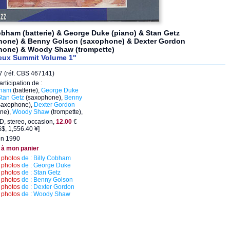
obham (batterie) & George Duke (piano) & Stan Getz
hone) & Benny Golson (saxophone) & Dexter Gordon
hone) & Woody Shaw (trompette)
eux Summit Volume 1"
 (réf. CBS 467141)
articipation de :
bham
(batterie),
George Duke
tan Getz
(saxophone),
Benny
saxophone),
Dexter Gordon
ne),
Woody Shaw
(trompette),
D, stereo, occasion,
12.00
€
$, 1,556.40 ¥]
on 1990
 à mon panier
s
photos
de : Billy Cobham
s
photos
de : George Duke
s
photos
de : Stan Getz
s
photos
de : Benny Golson
s
photos
de : Dexter Gordon
s
photos
de : Woody Shaw