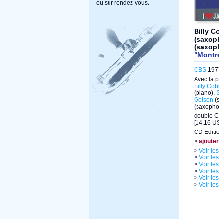
ou sur rendez-vous.
Billy C
(saxop
(saxop
"Montr
CBS
1977
Avec la p
Billy Co
(piano),
S
Golson
(
(saxopho
double C
[14.16 US
CD Editi
>
ajouter
>
Voir le
>
Voir le
>
Voir le
>
Voir le
>
Voir le
>
Voir le