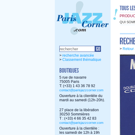
PRODUC
QUI SOM
>
Retour 
>
recherche avancée
>
Classement thématique
5 rue de navarre
75005 Paris
T: (+33) 1 43 36 78 92
contact@parisjazzcorner.com
Ouverture à la clientèle du
mardi au samedi (12h-20h).
27 place de la libération
30250 Sommières
T : (+33) 4 66 35 42 83
contact@parisjazzcorner.com
Ouverture à la clientèle :
les samedi de 12h à 19h