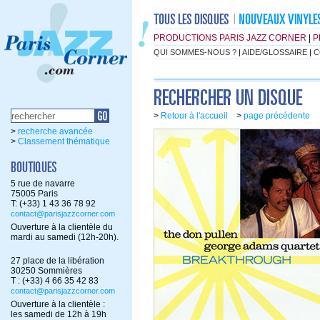
PRODUCTIONS PARIS JAZZ CORNER
|
P
QUI SOMMES-NOUS ?
|
AIDE/GLOSSAIRE
|
C
>
Retour à l'accueil
>
page précédente
>
recherche avancée
>
Classement thématique
5 rue de navarre
75005 Paris
T: (+33) 1 43 36 78 92
contact@parisjazzcorner.com
Ouverture à la clientèle du
mardi au samedi (12h-20h).
27 place de la libération
30250 Sommières
T : (+33) 4 66 35 42 83
contact@parisjazzcorner.com
Ouverture à la clientèle :
les samedi de 12h à 19h