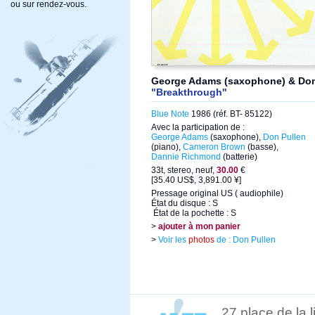
ou sur rendez-vous.
George Adams (saxophone) & Don 
"Breakthrough"
Blue Note
1986 (réf. BT- 85122)
Avec la participation de :
George Adams
(saxophone),
Don Pullen
(piano),
Cameron Brown
(basse),
Dannie Richmond
(batterie)
33t, stereo, neuf,
30.00
€
[35.40 US$, 3,891.00 ¥]
Pressage original US ( audiophile)
État du disque : S
État de la pochette : S
>
ajouter à mon panier
>
Voir les
photos
de : Don Pullen
27 place de la 