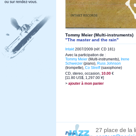
ou sur rendez-vous.
Tommy Meier (Multi-instruments)
"The master and the rain"
Intakt
2007/2009 (réf. CD 181)
Avec la participation de :
Tommy Meier
(Multi-instruments),
Irene
Schweizer
(piano),
Russ Johnson
(trompette),
Co Streiff
(saxophone)
CD, stereo, occasion,
10.00
€
[11.80 US$, 1,297.00 ¥]
>
ajouter à mon panier
27 place de la 