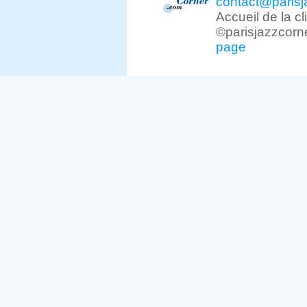
contact@parisj
Accueil de la c
©parisjazzcorn
page