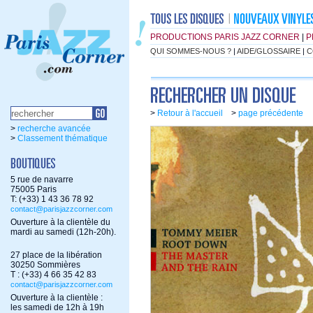
PRODUCTIONS PARIS JAZZ CORNER
|
P
QUI SOMMES-NOUS ?
|
AIDE/GLOSSAIRE
|
C
>
Retour à l'accueil
>
page précédente
>
recherche avancée
>
Classement thématique
5 rue de navarre
75005 Paris
T: (+33) 1 43 36 78 92
contact@parisjazzcorner.com
Ouverture à la clientèle du
mardi au samedi (12h-20h).
27 place de la libération
30250 Sommières
T : (+33) 4 66 35 42 83
contact@parisjazzcorner.com
Ouverture à la clientèle :
les samedi de 12h à 19h