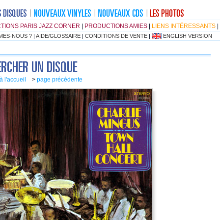
TIONS PARIS JAZZ CORNER
|
PRODUCTIONS AMIES
|
LIENS INTÉRESSANTS
|
MES-NOUS ?
|
AIDE/GLOSSAIRE
|
CONDITIONS DE VENTE
|
ENGLISH VERSION
à l'accueil
>
page précédente