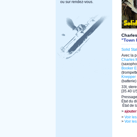
ou sur rendez-vous.
Charle
"Town 
Solid Sta
Avec la p
Charles 
(saxopho
Booker E
(trompett
Knepper
(batterie)
33t, ster
[35.40 US
Pressage
État du d
État de l
>
ajouter
>
Voir le
>
Voir le