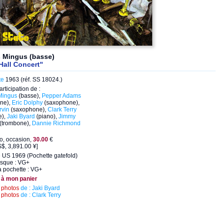
s Mingus (basse)
Hall Concert"
te
1963 (réf. SS 18024.)
articipation de :
Mingus
(basse),
Pepper Adams
ne),
Eric Dolphy
(saxophone),
rvin
(saxophone),
Clark Terry
e),
Jaki Byard
(piano),
Jimmy
(trombone),
Dannie Richmond
eo, occasion,
30.00
€
$, 3,891.00 ¥]
 US 1969 (Pochette gatefold)
isque : VG+
a pochette : VG+
 à mon panier
s
photos
de : Jaki Byard
s
photos
de : Clark Terry