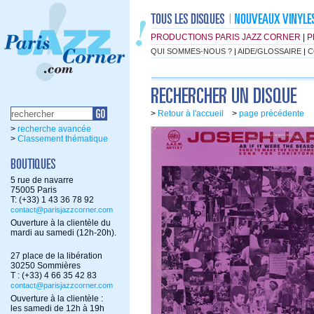
PRODUCTIONS PARIS JAZZ CORNER
|
P
QUI SOMMES-NOUS ?
|
AIDE/GLOSSAIRE
|
C
>
Retour à l'accueil
>
page précédente
>
recherche avancée
>
Classement thématique
5 rue de navarre
75005 Paris
T: (+33) 1 43 36 78 92
contact@parisjazzcorner.com
Ouverture à la clientèle du
mardi au samedi (12h-20h).
27 place de la libération
30250 Sommières
T : (+33) 4 66 35 42 83
contact@parisjazzcorner.com
Ouverture à la clientèle :
les samedi de 12h à 19h