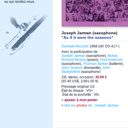
ou sur rendez-vous.
Joseph Jarman (saxophone)
"As if it were the seasons"
Delmark Records
1968 (réf. DS-417-)
Avec la participation de :
Joseph Jarman
(saxophone),
Muhal
Richard Abrams
(piano),
Fred Anderson
(saxophone),
Thurman Barker
(batterie),
John Jackson
(trompette),
John
Stubblefield
(saxophone)
33t, stereo, occasion,
30.00
€
[35.40 US$, 3,891.00 ¥]
Pressage original US
État du disque : VG+
État de la pochette : VG-
>
ajouter à mon panier
>
Voir les
photos
de : Joseph Jarman