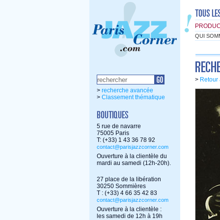
PRODUC
QUI SOM
>
Retour 
>
recherche avancée
>
Classement thématique
5 rue de navarre
75005 Paris
T: (+33) 1 43 36 78 92
contact@parisjazzcorner.com
Ouverture à la clientèle du
mardi au samedi (12h-20h).
27 place de la libération
30250 Sommières
T : (+33) 4 66 35 42 83
contact@parisjazzcorner.com
Ouverture à la clientèle :
les samedi de 12h à 19h