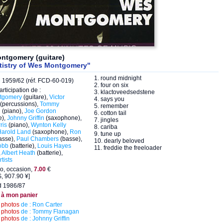
ntgomery (guitare)
tistry of Wes Montgomery"
1. round midnight
e
1959/62 (réf. FCD-60-019)
2. four on six
articipation de :
3. klactoveedsedstene
tgomery
(guitare),
Victor
4. says you
(percussions),
Tommy
5. remember
n
(piano),
Joe Gordon
6. cotton tail
e),
Johnny Griffin
(saxophone),
7. jingles
ris
(piano),
Wynton Kelly
8. cariba
Harold Land
(saxophone),
Ron
9. tune up
asse),
Paul Chambers
(basse),
10. dearly beloved
obb
(batterie),
Louis Hayes
11. freddie the freeloader
,
Albert Heath
(batterie),
tists
o, occasion,
7.00
€
, 907.90 ¥]
d 1986/87
 à mon panier
s
photos
de : Ron Carter
s
photos
de : Tommy Flanagan
s
photos
de : Johnny Griffin