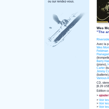
ou sur rendez-vous.
Wes Mo
"The ar
Riversid
Avec la p
Wes Mon
Feldman
Flanaga
(trompett
Barry Har
(piano),
Carter
(b
Jimmy C
(batterie)
Various Ar
CD, stere
[8.26 US$
Edition c
>
ajouter
>
Voir le
>
Voir le
>
Voir le