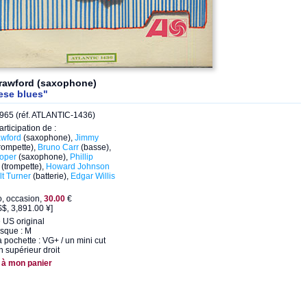
rawford (saxophone)
ese blues"
965 (réf. ATLANTIC-1436)
articipation de :
wford
(saxophone),
Jimmy
rompette),
Bruno Carr
(basse),
oper
(saxophone),
Phillip
(trompette),
Howard Johnson
lt Turner
(batterie),
Edgar Willis
o, occasion,
30.00
€
$, 3,891.00 ¥]
 US original
isque : M
a pochette : VG+ / un mini cut
in supérieur droit
 à mon panier