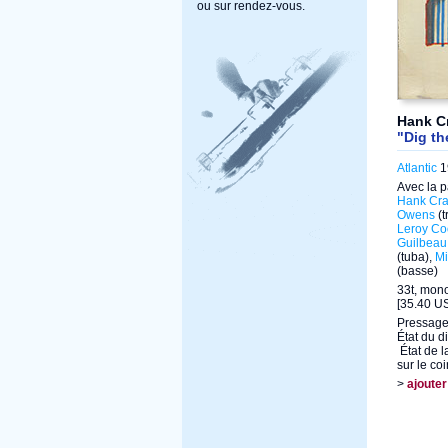
ou sur rendez-vous.
Hank C
"Dig th
Atlantic
1
Avec la p
Hank Cra
Owens
(t
Leroy Co
Guilbeau
(tuba),
Mi
(basse)
33t, mon
[35.40 US
Pressage
État du d
État de l
sur le co
>
ajouter