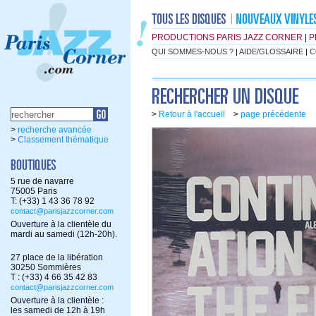
PRODUCTIONS PARIS JAZZ CORNER
|
P
QUI SOMMES-NOUS ?
|
AIDE/GLOSSAIRE
|
C
>
Retour à l'accueil
>
page précédente
>
recherche avancée
>
Classement thématique
5 rue de navarre
75005 Paris
T: (+33) 1 43 36 78 92
contact@parisjazzcorner.com
Ouverture à la clientèle du
mardi au samedi (12h-20h).
27 place de la libération
30250 Sommières
T : (+33) 4 66 35 42 83
contact@parisjazzcorner.com
Ouverture à la clientèle :
les samedi de 12h à 19h