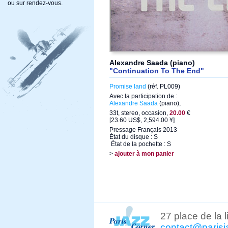
ou sur rendez-vous.
Alexandre Saada (piano)
"Continuation To The End"
Promise land
(réf. PL009)
Avec la participation de :
Alexandre Saada
(piano),
33t, stereo, occasion,
20.00
€
[23.60 US$, 2,594.00 ¥]
Pressage Français 2013
État du disque : S
État de la pochette : S
>
ajouter à mon panier
27 place de la 
contact@parisj