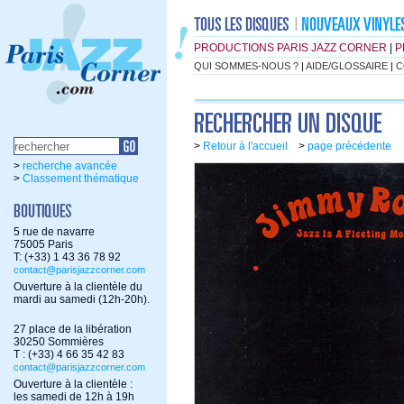
PRODUCTIONS PARIS JAZZ CORNER
|
P
QUI SOMMES-NOUS ?
|
AIDE/GLOSSAIRE
|
C
>
Retour à l'accueil
>
page précédente
>
recherche avancée
>
Classement thématique
5 rue de navarre
75005 Paris
T: (+33) 1 43 36 78 92
contact@parisjazzcorner.com
Ouverture à la clientèle du
mardi au samedi (12h-20h).
27 place de la libération
30250 Sommières
T : (+33) 4 66 35 42 83
contact@parisjazzcorner.com
Ouverture à la clientèle :
les samedi de 12h à 19h