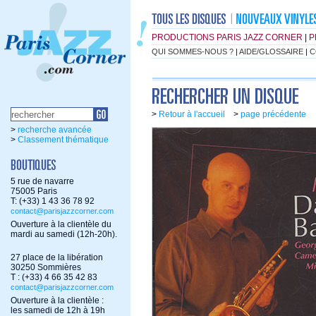
PRODUCTIONS PARIS JAZZ CORNER
|
P
QUI SOMMES-NOUS ?
|
AIDE/GLOSSAIRE
|
C
>
Retour à l'accueil
>
page précédente
>
recherche avancée
>
Classement thématique
5 rue de navarre
75005 Paris
T: (+33) 1 43 36 78 92
contact@parisjazzcorner.com
Ouverture à la clientèle du
mardi au samedi (12h-20h).
27 place de la libération
30250 Sommières
T : (+33) 4 66 35 42 83
contact@parisjazzcorner.com
Ouverture à la clientèle :
les samedi de 12h à 19h