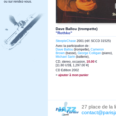
ou sur rendez-vous.
Dave Ballou (trompette)
"Rothko"
SteepleChase
2001 (réf. SCCD 31525)
Avec la participation de :
Dave Ballou
(trompette),
Cameron
Brown
(basse),
George Colligan
(piano),
Michael Sarin
(batterie),
CD, stereo, occasion,
10.00
€
[11.80 US$, 1,297.00 ¥]
CD Edition 2002
>
ajouter à mon panier
27 place de la 
contact@parisj