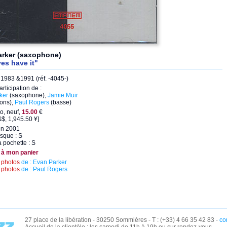
arker (saxophone)
es have it"
1983 &1991 (réf. -4045-)
articipation de :
ker
(saxophone),
Jamie Muir
ions),
Paul Rogers
(basse)
o, neuf,
15.00
€
$, 1,945.50 ¥]
on 2001
isque : S
a pochette : S
 à mon panier
s
photos
de : Evan Parker
s
photos
de : Paul Rogers
27 place de la libération - 30250 Sommières - T : (+33) 4 66 35 42 83 -
co