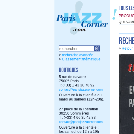
PRODUC
QUI SOM
>
Retour 
>
recherche avancée
>
Classement thématique
5 rue de navarre
75005 Paris
T: (+33) 1 43 36 78 92
contact@parisjazzcorner.com
Ouverture à la clientèle du
mardi au samedi (12h-20h).
27 place de la libération
30250 Sommières
T : (+33) 4 66 35 42 83
contact@parisjazzcorner.com
Ouverture à la clientèle :
les samedi de 12h à 19h