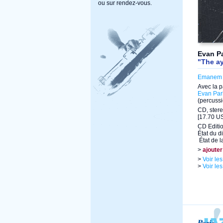
ou sur rendez-vous.
Evan P
"The ay
Emanem
Avec la p
Evan Par
(percuss
CD, stere
[17.70 US
CD Editi
État du d
État de l
>
ajouter
>
Voir le
>
Voir le