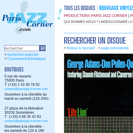
PRODUCTIONS PARIS JAZZ CORNER
|
P
QUI SOMMES-NOUS ?
|
AIDE/GLOSSAIRE
|
C
>
Retour à l'accueil
>
page précédente
>
recherche avancée
>
Classement thématique
5 rue de navarre
75005 Paris
T: (+33) 1 43 36 78 92
contact@parisjazzcorner.com
Ouverture à la clientèle du
mardi au samedi (12h-20h).
27 place de la libération
30250 Sommières
T : (+33) 4 66 35 42 83
contact@parisjazzcorner.com
Ouverture à la clientèle :
les samedi de 12h à 19h