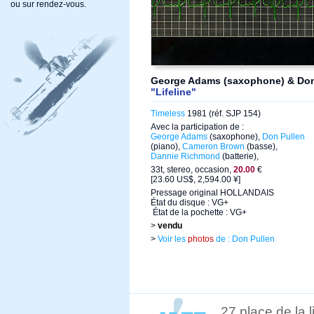
ou sur rendez-vous.
George Adams (saxophone) & Don 
"Lifeline"
Timeless
1981 (réf. SJP 154)
Avec la participation de :
George Adams
(saxophone),
Don Pullen
(piano),
Cameron Brown
(basse),
Dannie Richmond
(batterie),
33t, stereo, occasion,
20.00
€
[23.60 US$, 2,594.00 ¥]
Pressage original HOLLANDAIS
État du disque : VG+
État de la pochette : VG+
>
vendu
>
Voir les
photos
de : Don Pullen
27 place de la 