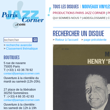
PRODUCTIONS PARIS JAZZ CORNER
|
P
QUI SOMMES-NOUS ?
|
AIDE/GLOSSAIRE
|
C
>
Retour à l'accueil
>
page précédente
>
recherche avancée
>
Classement thématique
5 rue de navarre
75005 Paris
T: (+33) 1 43 36 78 92
contact@parisjazzcorner.com
Ouverture à la clientèle du
mardi au samedi (12h-20h).
27 place de la libération
30250 Sommières
T : (+33) 4 66 35 42 83
contact@parisjazzcorner.com
Ouverture à la clientèle :
les samedi de 12h à 19h