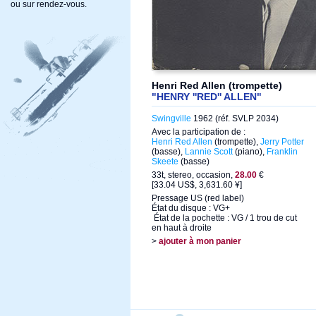
ou sur rendez-vous.
Henri Red Allen (trompette)
"HENRY ''RED'' ALLEN"
Swingville
1962 (réf. SVLP 2034)
Avec la participation de :
Henri Red Allen
(trompette),
Jerry Potter
(basse),
Lannie Scott
(piano),
Franklin
Skeete
(basse)
33t, stereo, occasion,
28.00
€
[33.04 US$, 3,631.60 ¥]
Pressage US (red label)
État du disque : VG+
État de la pochette : VG / 1 trou de cut
en haut à droite
>
ajouter à mon panier