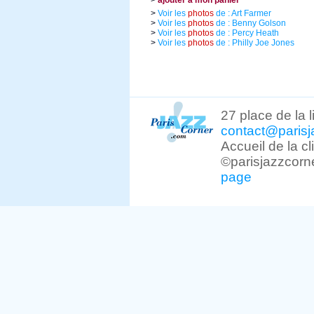
>
ajouter à mon panier
>
Voir les
photos
de : Art Farmer
>
Voir les
photos
de : Benny Golson
>
Voir les
photos
de : Percy Heath
>
Voir les
photos
de : Philly Joe Jones
27 place de la 
contact@parisj
Accueil de la c
©parisjazzcorn
page