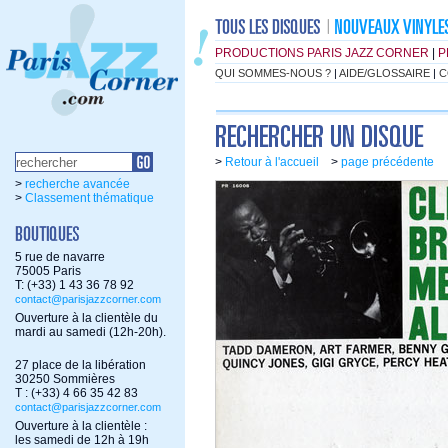
PRODUCTIONS PARIS JAZZ CORNER
|
P
QUI SOMMES-NOUS ?
|
AIDE/GLOSSAIRE
|
C
>
Retour à l'accueil
>
page précédente
>
recherche avancée
>
Classement thématique
5 rue de navarre
75005 Paris
T: (+33) 1 43 36 78 92
contact@parisjazzcorner.com
Ouverture à la clientèle du
mardi au samedi (12h-20h).
27 place de la libération
30250 Sommières
T : (+33) 4 66 35 42 83
contact@parisjazzcorner.com
Ouverture à la clientèle :
les samedi de 12h à 19h