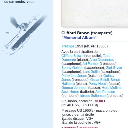
ou sur rendez-vous.
Clifford Brown (trompette)
"Memorial Album"
Prestige
1953 (réf. PR 16008)
Avec la participation de :
Clifford Brown
(trompette),
Tadd
Dameron
(piano),
Arne Domnerus
(saxophone),
Art Farmer
(trompette),
Benny Golson
(saxophone),
Gigi Gryce
(saxophone),
Lars Gullin
(saxophone),
Philly Joe Jones
(batterie),
Quincy
Jones
(trompette),
Oscar Estell
,
Bengt
Hallberg
(piano),
Percy Heath
(basse),
Gunnar Johnson
(basse),
Herb Mullins
,
Jack Noren
(batterie),
Ake Persson
(trombone),
Idrees Sulieman
(trompette)
33t, mono, occasion,
30.00
€
[35.40 US$, 3,891.00 ¥]
Pressage US 1960's - macaron bleu
foncé, trident à droite
État du disque : VG+
État de la pochette : VG+