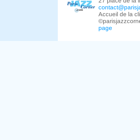
27 place de la 
contact@parisj
Accueil de la c
©parisjazzcorn
page