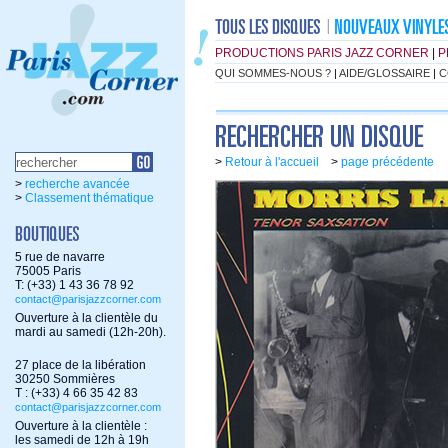
PRODUCTIONS PARIS JAZZ CORNER
|
P
QUI SOMMES-NOUS ?
|
AIDE/GLOSSAIRE
|
C
>
Retour à l'accueil
>
page précédente
>
recherche avancée
>
Classement thématique
5 rue de navarre
75005 Paris
T: (+33) 1 43 36 78 92
contact@parisjazzcorner.com
Ouverture à la clientèle du
mardi au samedi (12h-20h).
27 place de la libération
30250 Sommières
T : (+33) 4 66 35 42 83
contact@parisjazzcorner.com
Ouverture à la clientèle :
les samedi de 12h à 19h