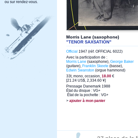
ou sur rendez-vous.
Morris Lane (saxophone)
"TENOR SAXSATION"
Official
1947 (réf. OFFICIAL 6022)
Avec la participation de :
Morris Lane
(saxophone),
George Baker
(guitare),
Franklin Skeete
(basse),
Edwin Swanston
(orgue hammond)
33t, mono, occasion,
18.00
€
[21.24 US$, 2,334.60 ¥]
Pressage Danemark 1988
État du disque : VG+
État de la pochette : VG+
>
ajouter à mon panier