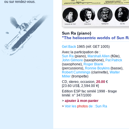
ou sur rendez-vous.
Sun Ra (piano)
"The heliocentric worlds of Sun Ra
Get Back
1965 (réf. GET 1005)
Avec la participation de :
Sun Ra
(piano),
Marshall Allen
(flûte),
John Gilmore
(saxophone),
Pat Patrick
(saxophone),
Roger Blank
(percussions),
Ronnie Boykins
(basse),
Robert Cummings
(clarinette),
Walter
Miller
(trompette)
CD, stereo, occasion,
20.00
€
[23.60 US$, 2,594.00 ¥]
Edition ESP fac similé 1998 - tirage
limité: n° 347/1000
>
ajouter à mon panier
>
Voir les
photos
de : Sun Ra