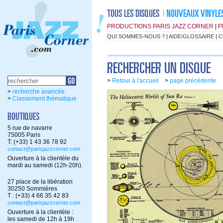
PRODUCTIONS PARIS JAZZ CORNER
|
P
QUI SOMMES-NOUS ?
|
AIDE/GLOSSAIRE
|
C
>
Retour à l'accueil
>
page précédente
>
recherche avancée
>
Classement thématique
5 rue de navarre
75005 Paris
T: (+33) 1 43 36 78 92
contact@parisjazzcorner.com
Ouverture à la clientèle du
mardi au samedi (12h-20h).
27 place de la libération
30250 Sommières
T : (+33) 4 66 35 42 83
contact@parisjazzcorner.com
Ouverture à la clientèle :
les samedi de 12h à 19h