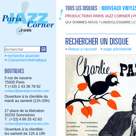
PRODUCTIONS PARIS JAZZ CORNER
|
P
QUI SOMMES-NOUS ?
|
AIDE/GLOSSAIRE
|
C
>
Retour à l'accueil
>
page précédente
>
recherche avancée
>
Classement thématique
5 rue de navarre
75005 Paris
T: (+33) 1 43 36 78 92
contact@parisjazzcorner.com
Ouverture à la clientèle du
mardi au samedi (12h-20h).
27 place de la libération
30250 Sommières
T : (+33) 4 66 35 42 83
contact@parisjazzcorner.com
Ouverture à la clientèle :
les samedi de 12h à 19h