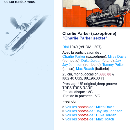
ou sur rendez-vous.
Charlie Parker (saxophone)
"Charlie Parker sextet"
Dial
1949 (réf. DIAL 207)
Avec la participation de :
Charlie Parker
(saxophone),
Miles Davis
(trompette),
Duke Jordan
(piano),
Jay
Jay Johnson
(trombone),
Tommy Potter
(basse),
Max Roach
(batterie)
25 cm, mono, occasion,
680.00
€
[802.40 US$, 88,196.00 ¥]
Pressage US original,deep groove
TRES TRES RARE
État du disque : VG
État de la pochette : VG+
>
vendu
>
Voir les
photos
de : Miles Davis
>
Voir les
photos
de : Jay Jay Johnson
>
Voir les
photos
de : Duke Jordan
>
Voir les
photos
de : Max Roach