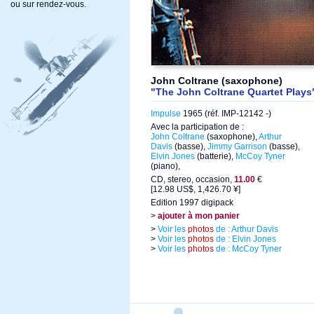
ou sur rendez-vous.
John Coltrane (saxophone)
"The John Coltrane Quartet Plays
Impulse
1965 (réf. IMP-12142 -)
Avec la participation de :
John Coltrane
(saxophone),
Arthur
Davis
(basse),
Jimmy Garrison
(basse),
Elvin Jones
(batterie),
McCoy Tyner
(piano),
CD, stereo, occasion,
11.00
€
[12.98 US$, 1,426.70 ¥]
Edition 1997 digipack
>
ajouter à mon panier
>
Voir les
photos
de : Arthur Davis
>
Voir les
photos
de : Elvin Jones
>
Voir les
photos
de : McCoy Tyner