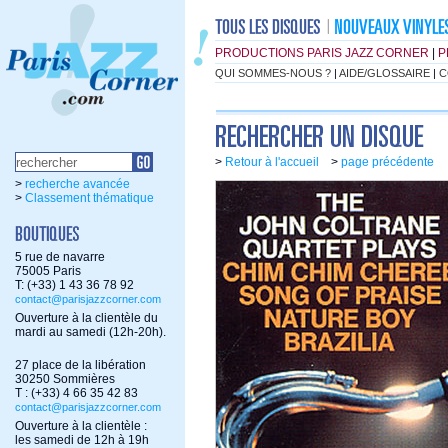
PRODUCTIONS PARIS JAZZ CORNER
|
P
QUI SOMMES-NOUS ?
|
AIDE/GLOSSAIRE
|
C
>
Retour à l'accueil
>
page précédente
>
recherche avancée
>
Classement thématique
5 rue de navarre
75005 Paris
T: (+33) 1 43 36 78 92
contact@parisjazzcorner.com
Ouverture à la clientèle du
mardi au samedi (12h-20h).
27 place de la libération
30250 Sommières
T : (+33) 4 66 35 42 83
contact@parisjazzcorner.com
Ouverture à la clientèle :
les samedi de 12h à 19h