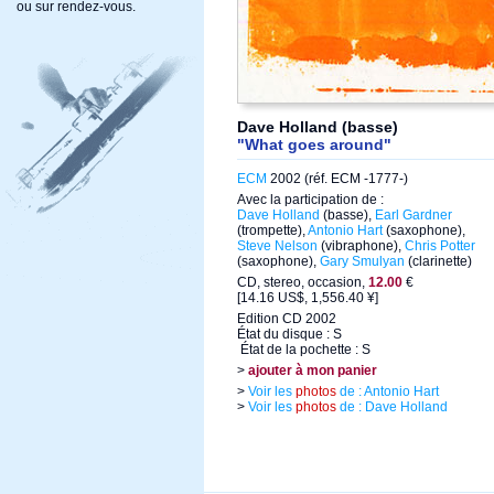
ou sur rendez-vous.
Dave Holland (basse)
"What goes around"
ECM
2002 (réf. ECM -1777-)
Avec la participation de :
Dave Holland
(basse),
Earl Gardner
(trompette),
Antonio Hart
(saxophone),
Steve Nelson
(vibraphone),
Chris Potter
(saxophone),
Gary Smulyan
(clarinette)
CD, stereo, occasion,
12.00
€
[14.16 US$, 1,556.40 ¥]
Edition CD 2002
État du disque : S
État de la pochette : S
>
ajouter à mon panier
>
Voir les
photos
de : Antonio Hart
>
Voir les
photos
de : Dave Holland