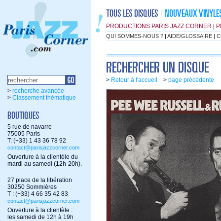
PRODUCTIONS PARIS JAZZ CORNER
|
P
QUI SOMMES-NOUS ?
|
AIDE/GLOSSAIRE
|
C
>
Retour à l'accueil
>
page précédente
>
recherche avancée
>
Classement thématique
5 rue de navarre
75005 Paris
T: (+33) 1 43 36 78 92
contact@parisjazzcorner.com
Ouverture à la clientèle du
mardi au samedi (12h-20h).
27 place de la libération
30250 Sommières
T : (+33) 4 66 35 42 83
contact@parisjazzcorner.com
Ouverture à la clientèle :
les samedi de 12h à 19h