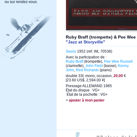
ou sur rendez-vous.
Ruby Braff (trompette) & Pee Wee R
"Jazz at Storyville"
Savoy
1952 (réf. WL 70538)
Avec la participation de :
Ruby Braff
(trompette),
Pee Wee Russell
(clarinette),
John Field
(basse),
Kenny
John
,
Red Richards
(piano)
double 33t, mono, occasion,
20.00
€
[23.60 US$, 2,594.00 ¥]
Pressage ALLEMAND 1985
État du disque : VG+
État de la pochette : VG+
>
ajouter à mon panier