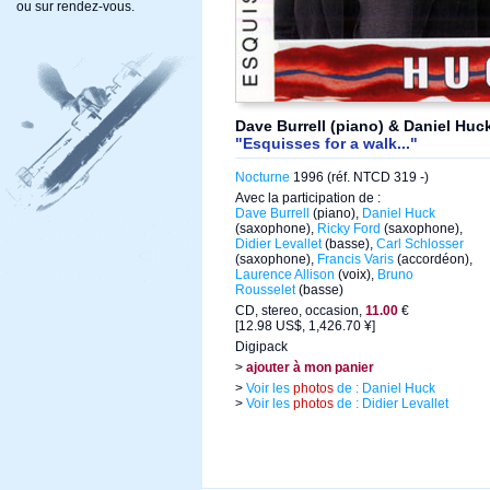
ou sur rendez-vous.
Dave Burrell (piano) & Daniel Hu
"Esquisses for a walk..."
Nocturne
1996 (réf. NTCD 319 -)
Avec la participation de :
Dave Burrell
(piano),
Daniel Huck
(saxophone),
Ricky Ford
(saxophone),
Didier Levallet
(basse),
Carl Schlosser
(saxophone),
Francis Varis
(accordéon),
Laurence Allison
(voix),
Bruno
Rousselet
(basse)
CD, stereo, occasion,
11.00
€
[12.98 US$, 1,426.70 ¥]
Digipack
>
ajouter à mon panier
>
Voir les
photos
de : Daniel Huck
>
Voir les
photos
de : Didier Levallet