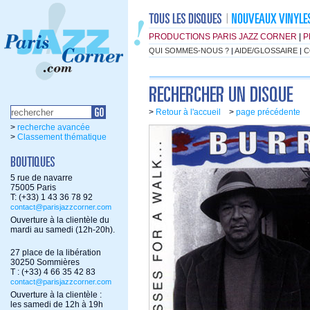
PRODUCTIONS PARIS JAZZ CORNER
|
P
QUI SOMMES-NOUS ?
|
AIDE/GLOSSAIRE
|
C
>
Retour à l'accueil
>
page précédente
>
recherche avancée
>
Classement thématique
5 rue de navarre
75005 Paris
T: (+33) 1 43 36 78 92
contact@parisjazzcorner.com
Ouverture à la clientèle du
mardi au samedi (12h-20h).
27 place de la libération
30250 Sommières
T : (+33) 4 66 35 42 83
contact@parisjazzcorner.com
Ouverture à la clientèle :
les samedi de 12h à 19h