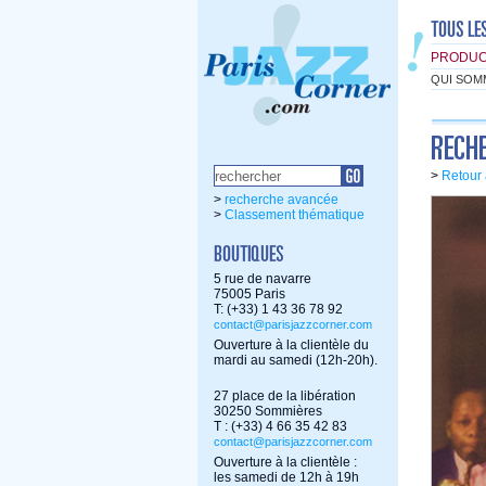
PRODUC
QUI SOM
>
Retour 
>
recherche avancée
>
Classement thématique
5 rue de navarre
75005 Paris
T: (+33) 1 43 36 78 92
contact@parisjazzcorner.com
Ouverture à la clientèle du
mardi au samedi (12h-20h).
27 place de la libération
30250 Sommières
T : (+33) 4 66 35 42 83
contact@parisjazzcorner.com
Ouverture à la clientèle :
les samedi de 12h à 19h