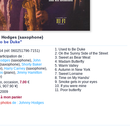
 Hodges (saxophone)
to be Duke"
1. Used to Be Duke
4 (réf. 060251796-7151)
2. On the Sunny Side of the Street
articipation de :
3. Sweet as Bear Meat
Hodges
(saxophone),
John
4. Madam Butterfly
(saxophone),
Shorty Baker
5. Warm Valley
e),
Harry Carney
(saxophone),
6. Autumn in New York
bs
(piano),
Jimmy Hamilton
7. Sweet Lorraine
e)
8. Time on My Hands/
9. Smoke gets in your eyes
o, occasion,
7.00
€
10. If you were mine
, 907.90 ¥]
11. Poor butterfly
 2009
 à mon panier
s
photos
de : Johnny Hodges