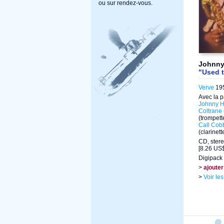
ou sur rendez-vous.
Johnny
"Used 
Verve
195
Avec la p
Johnny 
Coltrane
(trompett
Call Cob
(clarinett
CD, stere
[8.26 US$
Digipack
>
ajouter
>
Voir le