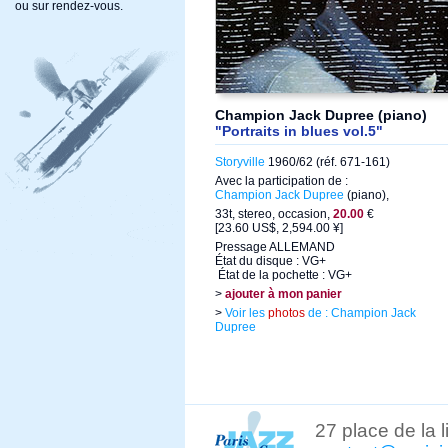
ou sur rendez-vous.
Champion Jack Dupree (piano)
"Portraits in blues vol.5"
Storyville
1960/62 (réf. 671-161)
Avec la participation de :
Champion Jack Dupree
(piano),
33t, stereo, occasion,
20.00
€
[23.60 US$, 2,594.00 ¥]
Pressage ALLEMAND
État du disque : VG+
État de la pochette : VG+
>
ajouter à mon panier
>
Voir les
photos
de : Champion Jack
Dupree
27 place de la 