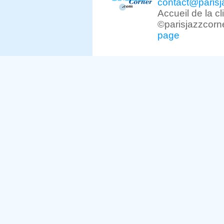
contact@parisj
Accueil de la c
©parisjazzcorn
page