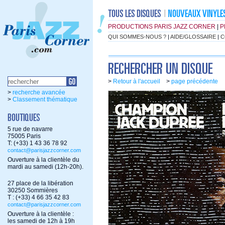
PRODUCTIONS PARIS JAZZ CORNER
|
P
QUI SOMMES-NOUS ?
|
AIDE/GLOSSAIRE
|
C
>
Retour à l'accueil
>
page précédente
>
recherche avancée
>
Classement thématique
5 rue de navarre
75005 Paris
T: (+33) 1 43 36 78 92
contact@parisjazzcorner.com
Ouverture à la clientèle du
mardi au samedi (12h-20h).
27 place de la libération
30250 Sommières
T : (+33) 4 66 35 42 83
contact@parisjazzcorner.com
Ouverture à la clientèle :
les samedi de 12h à 19h